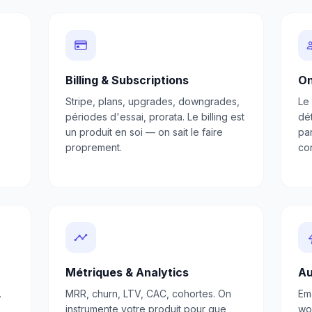
Billing & Subscriptions
On
Stripe, plans, upgrades, downgrades,
Le
périodes d'essai, prorata. Le billing est
dé
un produit en soi — on sait le faire
par
proprement.
con
Métriques & Analytics
Au
.
MRR, churn, LTV, CAC, cohortes. On
Em
instrumente votre produit pour que
wor