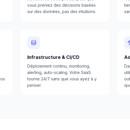
vous preniez des décisions basées
tie
sur des données, pas des intuitions.
san
Infrastructure & CI/CD
Ad
Déploiement continu, monitoring,
Da
alerting, auto-scaling. Votre SaaS
uti
vos
tourne 24/7 sans que vous ayez à y
out
penser.
quo