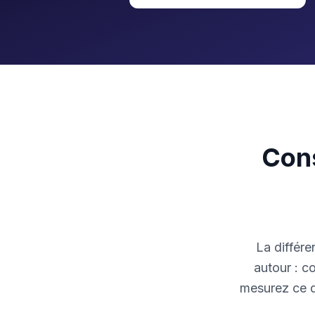
Cons
La différe
autour : 
mesurez ce q